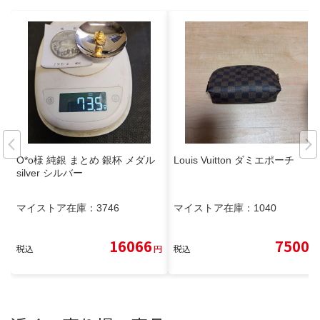
O*o様 純銀 まとめ 銀杯 メダル
Louis Vuitton ダミエポーチ
silver シルバー
マイストア在庫：
3746
マイストア在庫：
1040
16066
7500
税込
円
税込
円