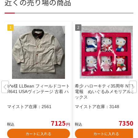
近くの売り場の商品
b*e様 LLBean フィールドコート
希少 ハローキティ35周年 NTT
R641 USAヴィンテージ 古着 ハ
電報 ぬいぐるみメモリアルボ
ックス
マイストア在庫：
2561
マイストア在庫：
3148
7125
7350
税込
円
税込
円
カートに入れる
カートに入れる