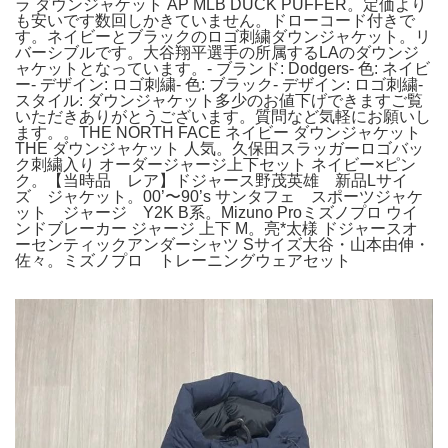
ラ ダウンジャケット AP MLB DUCK PUFFER。定価より
も安いです数回しかきていません。ドローコード付きで
す。ネイビーとブラックのロゴ刺繍ダウンジャケット。リ
バーシブルです。大谷翔平選手の所属するLAのダウンジ
ャケットとなっています。- ブランド: Dodgers- 色: ネイビ
ー- デザイン: ロゴ刺繍- 色: ブラック- デザイン: ロゴ刺繍-
スタイル: ダウンジャケット多少のお値下げできますご覧
いただきありがとうございます。質問など気軽にお願いし
ます。。THE NORTH FACE ネイビー ダウンジャケット
THE ダウンジャケット 人気。久保田スラッガーロゴバッ
ク刺繍入り オーダージャージ上下セット ネイビー×ピン
ク。【当時品 レア】ドジャース野茂英雄 新品Lサイ
ズ ジャケット。00’〜90’s サンタフェ スポーツジャケ
ット ジャージ Y2K B系。Mizuno Proミズノプロ ウイ
ンドブレーカー ジャージ 上下 M。亮*太様 ドジャースオ
ーセンティックアンダーシャツ Sサイズ大谷・山本由伸・
佐々。ミズノプロ トレーニングウェアセット