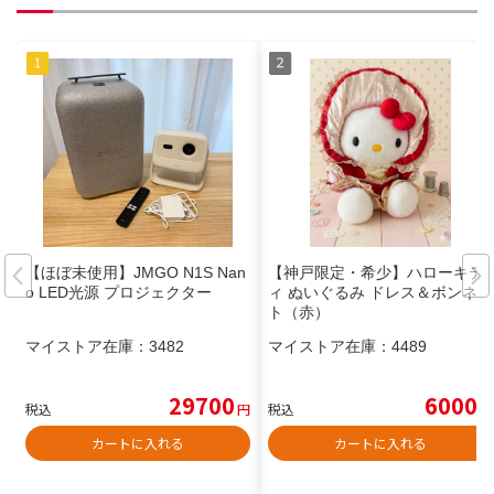
【ほぼ未使用】JMGO N1S Nan
【神戸限定・希少】ハローキテ
o LED光源 プロジェクター
ィ ぬいぐるみ ドレス＆ボンネッ
ト（赤）
マイストア在庫：
3482
マイストア在庫：
4489
29700
6000
税込
円
税込
円
カートに入れる
カートに入れる