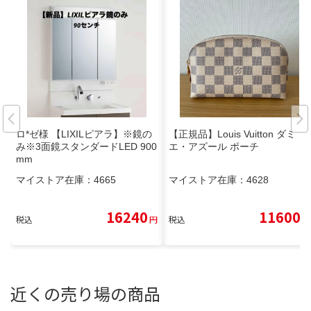
ロ*ゼ様 【LIXILピアラ】※鏡の
【正規品】Louis Vuitton ダミ
み※3面鏡スタンダードLED 900
エ・アズール ポーチ
mm
マイストア在庫：
4665
マイストア在庫：
4628
16240
11600
税込
円
税込
円
近くの売り場の商品