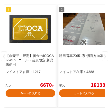
【非売品・限定】黄金のICOCA
勝田電車区651系 側面方向幕
J-WESTゴールド会員限定 新品
未使用
マイストア在庫：
1217
マイストア在庫：
4388
6670
18139
税込
円
税込
円
カートに入れる
カートに入れる