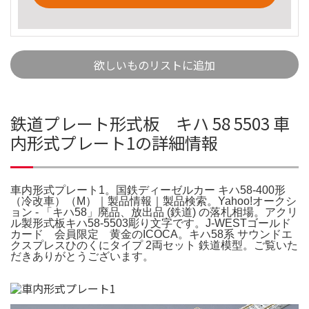
欲しいものリストに追加
鉄道プレート形式板 キハ 58 5503 車
内形式プレート1の詳細情報
車内形式プレート1。国鉄ディーゼルカー キハ58-400形
（冷改車）（M）｜製品情報｜製品検索。Yahoo!オークシ
ョン - 「キハ58」廃品、放出品 (鉄道) の落札相場。アクリ
ル製形式板キハ58-5503彫り文字です。J-WESTゴールド
カード 会員限定 黄金のICOCA。キハ58系 サウンドエ
クスプレスひのくにタイプ 2両セット 鉄道模型。ご覧いた
だきありがとうございます。