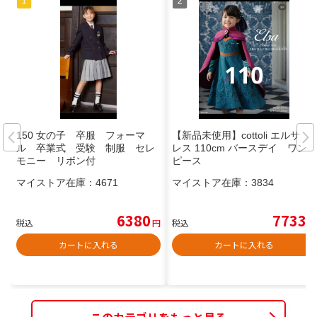
150 女の子 卒服 フォーマ
【新品未使用】cottoli エルサ ド
ル 卒業式 受験 制服 セレ
レス 110cm バースデイ ワン
モニー リボン付
ピース
マイストア在庫：
4671
マイストア在庫：
3834
6380
7733
税込
円
税込
円
カートに入れる
カートに入れる
このカテゴリをもっと見る