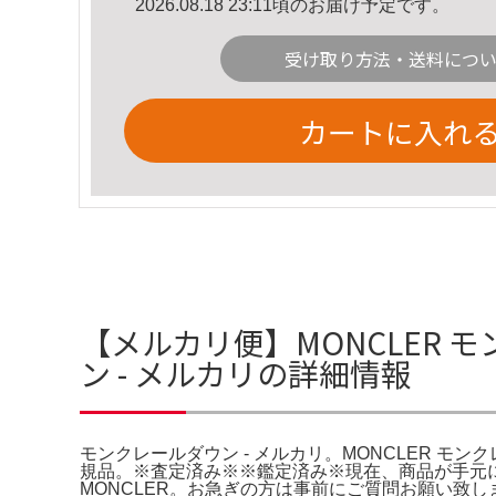
2026.08.18 23:11頃のお届け予定です。
受け取り方法・送料につ
カートに入れ
【メルカリ便】MONCLER 
ン - メルカリの詳細情報
モンクレールダウン - メルカリ。MONCLER モンクレ
規品。※査定済み※※鑑定済み※現在、商品が手元にな
MONCLER。お急ぎの方は事前にご質問お願い致しま