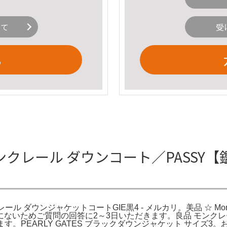
いて
受
る
モンクレール ダウンコート／PASSY
ール ダウンジャケットコートGIE黒4 - メルカリ。美品 ☆ Mon
いためご質問の回答に2～3日いただきます。良品 モンクレー
す。PEARLY GATES ブラックダウンジャケット サイズ