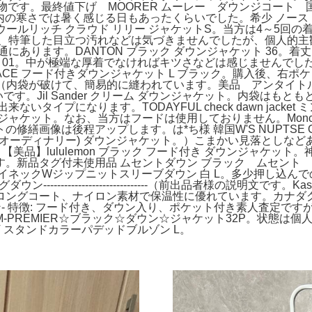
 クラネ。本物です。最終値下げ MOORER ムーレー ダウンジ
内の寒さでは暑く感じる日もあったくらいでした。希少 ノース ヌ
ールリッチ クラウド リリー ジャケットS。当方は4～5回の
特筆した目立つ汚れなどは気づきませんでしたが、個人的主観なの
にあります。DANTON ブラック ダウンジャケット 36。着
 01。中が極端な厚着でなければキツさなどは感じませんでした。cri
 FACE フード付きダウンジャケット L ブラック。購入後、
 M。（内袋が破けて、簡易的に縫われています。美品 アンタイ
。Jil Sander クリーム ダウンジャケット。内袋はもとも
タイプになります。TODAYFUL check dawn jack
ンジャケット。なお、当方はフードは使用しておりません。Monc
繕画像は後程アップします。は*ち様 韓国W'S NUPTSE O
(ブティックオーディナリー) ダウンジャケット。）こまかい見落と
】lululemon ブラック フード付き ダウンジャケット。神
。新品タグ付未使用品 ムセントダウン ブラック ムセント
イネックWジップニットスリーブダウン 白 L。多少押し込ん
---------------------------（前出品者様の説明文で
グコート、ナイロン素材で保温性に優れています。カナダグース 
 ナイロン- 特徴: フード付き、ダウン入り、ポケット付き素人査
-PREMIER☆ブラック☆ダウン☆ジャケット32P。状態は
 スタンドカラーパデッドブルゾン L。