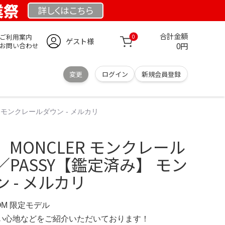
業祭
詳しくは
こちら
合計金額
ご利用案内
0
ゲスト様
0円
お問い合わせ
変更
ログイン
新規会員登録
 モンクレールダウン - メルカリ
MONCLER モンクレール
PASSY【鑑定済み】 モン
 - メルカリ
COM 限定モデル
の使い心地などをご紹介いただいております！