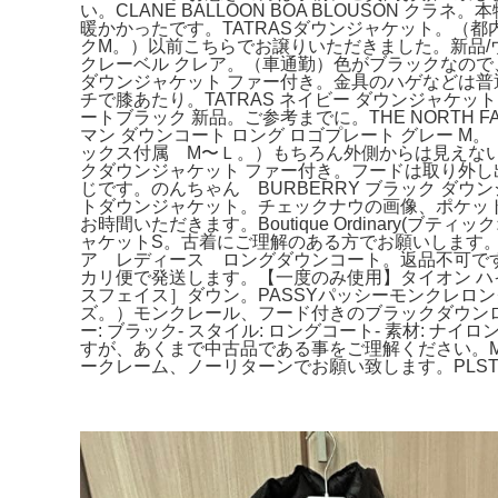
い。CLANE BALLOON BOA BLOUSON
暖かかったです。TATRASダウンジャケット。（都
クM。）以前こちらでお譲りいただきました。新品/ウ
クレーベル クレア。（車通勤）色がブラックなので、
ダウンジャケット ファー付き。金具のハゲなどは普通
チで膝あたり。TATRAS ネイビー ダウンジャケット
ートブラック 新品。ご参考までに。THE NORTH
マン ダウンコート ロング ロゴプレート グレー
ックス付属 M〜Ｌ。）もちろん外側からは見えないです
クダウンジャケット ファー付き。フードは取り外し出来ない
じです。のんちゃん BURBERRY ブラック ダウ
トダウンジャケット。チェックナウの画像、ポケットの修
お時間いただきます。Boutique Ordinary
ャケットS。古着にご理解のある方でお願いします。【美品
ア レディース ロングダウンコート。返品不可です
カリ便で発送します。【一度のみ使用】タイオン ハ
スフェイス］ダウン。PASSYパッシーモンクレロングダウン---
ズ。）モンクレール、フード付きのブラックダウンロン
ー: ブラック- スタイル: ロングコート- 素材:
すが、あくまで中古品である事をご理解ください。M
ークレーム、ノーリターンでお願い致します。PLST