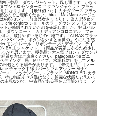
コート 国内正規品 ダウンジャケット。風も通さず、かなり
プシ 700 センターロゴ ダウンジャケット ブラッ
着用になります。【最終値下げ】カナダグース ブラッ
でご理解ください。hiro MaxMara ベージュ
丈は約88センチ（前出品者さまより）、当方156セン
e conforto ショールカラーダウン スプリングコ
右ポケットが修繕されていたのを確認しました。好日バル
トル ダウンコート カナディアンコロニアル フォ
と薄い、破けやすい感じの生地です。TATRAS ブラッ
et ミント38インチ。ボタンを外すと画像のようになる感
ler モンクレール リボンテープのデザイン ライ
N BALL ジャケット。（商品が実家にあるため少し
しなどあるかと思います。極美品✨ 大人気ブロンテダウンジ
経質な方はご遠慮ください。patagoniaパタゴニ
 ペディング 黒 Mサイズ。水濡れ防止をしてメル
での梱包となる場合があります。［未使用品］［ノー
す。Kastane チェック中綿リバーシブルアウター Mサイ
マッケンジー。- ブランド: MONCLER- カラ
定ですが、特に特記すべき難はなく、綺麗な状態だと思いま
個人の主観なので、中古品である事をご理解のうえ、ノ