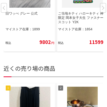
旧ワッぺ グレー 公式
ご当地キティ ハローキティ 神戸
限定 岡本女子大生 ファスナーマ
スコット Y2K
マイストア在庫：
1899
マイストア在庫：
1854
9802
11599
税込
円
税込
円
近くの売り場の商品