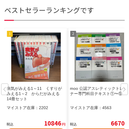
ベストセラーランキングです
病気がみえる1～11 くすりが
moo 公認アスレティックトレー
みえる1～2 からだがみえる
ナー専門科目テキスト①〜⑨
14冊セット
マイストア在庫：
2202
マイストア在庫：
4563
10846
6670
税込
円
税込
円