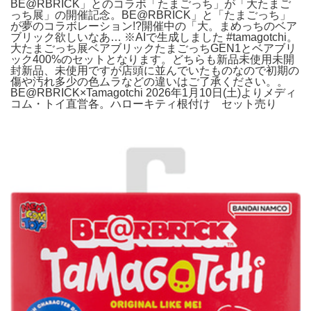
BE@RBRICK」とのコラボ「たまごっち」が「大たまご
っち展」の開催記念。BE@RBRICK」と「たまごっち」
が夢のコラボレーション!?開催中の「大。まめっちのベア
ブリック欲しいなあ… ※AIで生成しました #tamagotchi。
大たまごっち展ベアブリックたまごっちGEN1とベアブリ
ック400%のセットとなります。どちらも新品未使用未開
封新品、未使用ですが店頭に並んでいたものなので初期の
傷や汚れ多少の色ムラなどの違いはご了承ください。。
BE@RBRICK×Tamagotchi 2026年1月10日(土)よりメディ
コム・トイ直営各。ハローキティ根付け セット売り