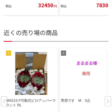
32450
7830
税込
円
税込
円
近くの売り場の商品
MH21S F可動式ピロアッパーマ
専用です M 3点
ウント RL