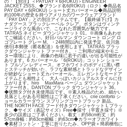
の「【別注】＜PAYDAY × 6(ROKU)＞ENGINEER
JACKET 25SS。◆ブランド名6(ROKU)（ロク）◆商品名
PAY DAY × 6(ROKU) ショート丈カバーオール◆商品説明
約100年の歴史を持つアメリカのワークウェアブランド
「PAY DAY」との別注アイテムです。【最終値下げ】カ
ナダグース ブラックレーベル クレア。ボタンはヴィンテ
ージライクな風合いで、こなれた雰囲気が魅力です。
TATRAS ネイビー ダウンジャケット 01。※画像もあわせ
てご確認ください。好日バルマン ダウンコート ロング ロ
ゴプレート グレー M。・24時間以内に発送予定、佐川急
便/日本郵便（匿名配送）を使用します。TATRAS ブラッ
クダウンジャケット ファー付き。・ご利用の端末やモニ
ター環境により、画像の色味に若干の違いが出る可能性が
あります。6 カバーオール 「6(ROKU)」コットン ショー
ト ブルゾン レディース。オフホワイトのボディに黒い襟
とステッチが効いた、ラフな素材感とトラッドなデザイン
が絶妙なショート丈カバーオール。エレガントなモードア
イテムとも相性よく、大人っぽいカジュアルスタイルに仕
上がります。hiro MaxMara ベージュ ダウンジャケット
ファー付き。DANTON ブラック ダウンジャケット 36。
◆状態タグ付き未使用品です。※素人検品のため、細かい
見落としがある可能性はご了承ください。crie conforto シ
ョールカラーダウン スプリングコートブラック 新品。
THE NORTH FACE フード付きダウンジャケット L ブラッ
ク。◆サイズ（表記サイズ）Free◆採寸（平置き採寸）※
多少の誤差はご了承ください。着丈：約58cm裄丈：約
57cm身幅：約63cm裾幅：約63cm◆カラーオフホワイト
◆素材コットン・丁寧に折りたたみ、OPP袋＋簡易梱包に