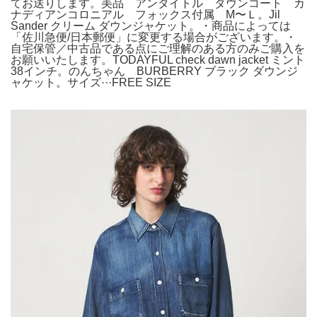
てお送りします。美品 アンタイトル ダウンコート カ
ナディアンコロニアル フォックス付属 M〜Ｌ。Jil
Sander クリーム ダウンジャケット。・商品によっては
「佐川急便/日本郵便」に変更する場合がございます。・
自宅保管／中古品である点にご理解のある方のみご購入を
お願いいたします。TODAYFUL check dawn jacket ミント
38インチ。のんちゃん BURBERRY ブラック ダウンジ
ャケット。サイズ···FREE SIZE