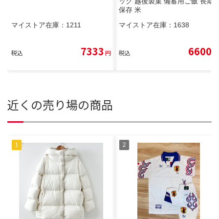
ック 越後製菓 備蓄用ご飯 長期
保存 米
マイストア在庫：
1211
マイストア在庫：
1638
7333
6600
税込
円
税込
円
近くの売り場の商品