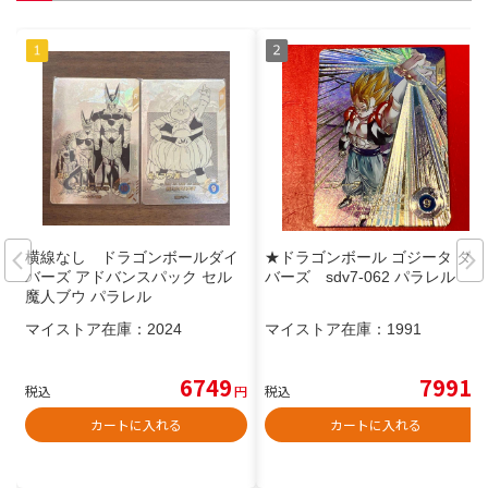
横線なし ドラゴンボールダイ
★ドラゴンボール ゴジータ ダイ
バーズ アドバンスパック セル
バーズ sdv7-062 パラレル
魔人ブウ パラレル
マイストア在庫：
2024
マイストア在庫：
1991
6749
7991
税込
円
税込
円
カートに入れる
カートに入れる