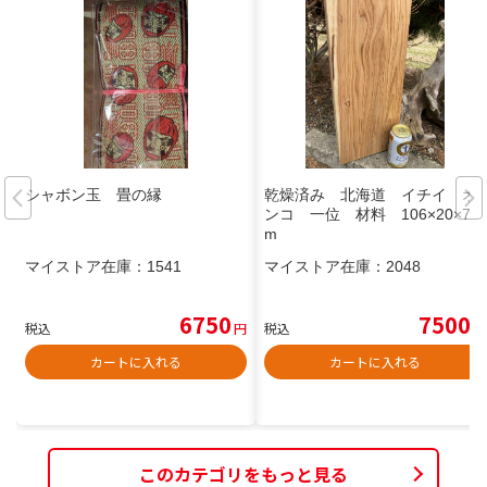
シャボン玉 畳の縁
乾燥済み 北海道 イチイ オ
ンコ 一位 材料 106×20×7c
m
マイストア在庫：
1541
マイストア在庫：
2048
6750
7500
税込
円
税込
円
カートに入れる
カートに入れる
このカテゴリをもっと見る