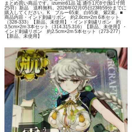
まとめ買い商品です。izumin61品 筬 通巾1尺8寸(鯨1寸間
25羽）新品 送料無料。2026年02月05日23時59分までに
購入してください。K ブルー65束、白65束、紫2束。■
商品内容・インド刺繍リボン 約2.8cm×2m 6本セット
（328-333）【新品、未使用】・インド刺繍リボン 約
3.5cm×2m 3本セット（314.315.316）【新品、未使用】・
インド刺繍リボン 約2.5cm×2m 5本セット（273-277）
【新品、未使用】