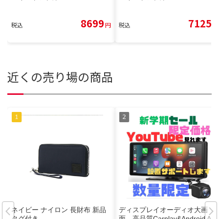
8699
7125
税込
円
税込
円
近くの売り場の商品
ネイビー ナイロン 長財布 新品
ディスプレイオーディオ大画
タグ付き
面 高品質Carplay&Android Aut