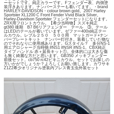
ーセットです。純正カラーです。Fフェンダー表、内側塗
装浮きあります。ナンバーステーも着いてます。・brand
HARLEY-DAVIDSON・colour brown gold。2007 Harley
Sportster XL1200 C Front Fender Vivid Black Silver。
Harley-Davidson Sportster フェンダーセットになります。
ZRX用フロントカウル。【希少当時物】スズキ純正
gt380 後期 B7 B6リアフェンダー テール ③。テール
はLEDのテールが着いています。ゼファー400x純正テー
ルカウル。レブル２５０ ５００用 マットガード+ナン
バープレートキット ナンバー灯付き。装着していた物な
のでそれなりに使用感あります。Gスタイル？ 多分NS-1
用エアロシャーク当時物 #NS1 #NSR #NS-1。CBX純正
タイプ ハンドル 赤＋延長キット①。全体的には大きな傷
も無く綺麗な方だと思います。GB350 メッキフェンダー
前後セット。cb750 rc42ビキニカウル。セットでお探しの
方いかがでしょうか？よろしくお願い致します。カワサキ
Z1Z2希少オリジナル塗装内プレス青玉虫外装セット