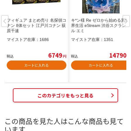
フィギュア まとめ売り 名探偵コ
キ*ン様 Re ゼロから始める異世
ナン 8体セット 江戸川コナン 荻
界生活 eStream 渋谷スクランブ
原千速
ル エミ
マイストア在庫：
1686
マイストア在庫：
1351
6749
14790
税込
円
税込
円
カートに入れる
カートに入れる
このカテゴリをもっと見る
この商品を見た人はこんな商品も見て
います