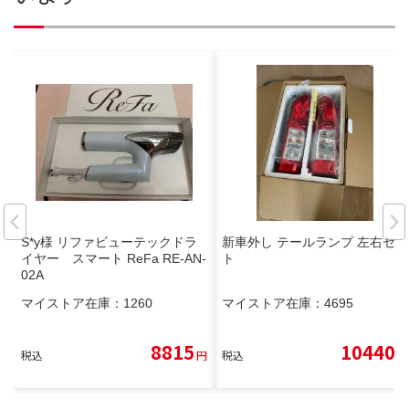
S*y様 リファビューテックドラ
新車外し テールランプ 左右セッ
イヤー スマート ReFa RE-AN-
ト
02A
マイストア在庫：
1260
マイストア在庫：
4695
8815
10440
税込
円
税込
円