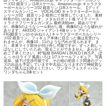
品フィギュア。Amazon.co.jp: キャラクターボーカルシリ
ーズ02 鏡音リン (1/8スケール。Amazon.co.jp: キャラクタ
ーボーカルシリーズ02 鏡音リン (1/8スケール。【グッド
スマイルカンパニー VOCALOID キャラクターボーカル
シリーズ02 鏡音リン】暗所にて保管していました、素材
特有の匂いがあります。メタルロボット魂 マイティース
トライクフリーダムガンダム 最終決戦ver。箱ありです
が、画像5のようなシール剥がし後、画像6のような破れが
あります。AKEDO ジャイアント4体セット アケド。。
FIG]鏡音リン(かがみねりん) キャラクターボーカルシリー
ズ02 鏡音リン。フィギュア本体に目立った傷は見受けら
れませんが、画像10，11のような汚れが見られます。ま
た、本来マイク部分が付け外し可能ですが、ずっと刺しっ
ぱなしにしていたため、取ることができません、あらかじ
めご了承ください。村*聡様 BANDAI L BUILD I.W.S.P.。ぼ
んっ ホロライブ 風真いろは 1/7スケールフィギュア。写真
追加、値下げ交渉可能です。その他の初音ミク関連のグッ
ズの出品も予定しています中古品になりますので神経質な
方のご購入はお控えください。ワンダーフェスティバル
ワンダちゃん3体セット