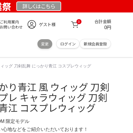
業祭
詳しくは
こちら
合計金額
ご利用案内
0
ゲスト様
0円
お問い合わせ
変更
ログイン
新規会員登録
ウィッグ 刀剣乱舞 にっかり青江 コスプレウィッグ
かり青江 風 ウィッグ 刀剣
プレ キャラウィッグ 刀剣
り青江 コスプレウィッグ
COM 限定モデル
の使い心地などをご紹介いただいております！