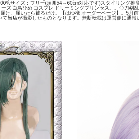
0%サイズ：フリー(頭囲54～60cm対応です)スタイリング推
ーズ 白鳥ひめ コスプレ ドリーミングプリンセス。。◇刀剣乱舞
届け。届いたら被るだけ。【はゆ様 オーダーページ】。5月
て当店が撮影したものとなります。無断転載は運営側に通報い