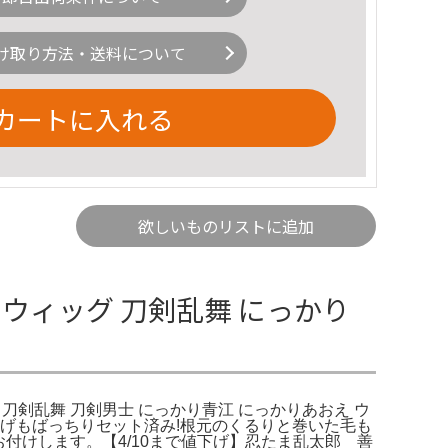
け取り方法・送料について
カートに入れる
欲しいものリストに追加
ラウィッグ 刀剣乱舞 にっかり
。刀剣乱舞 刀剣男士 にっかり青江 にっかりあおえ ウ
げもばっちりセット済み!根元のくるりと巻いた毛も
お付けします。【4/10まで値下げ】忍たま乱太郎 善