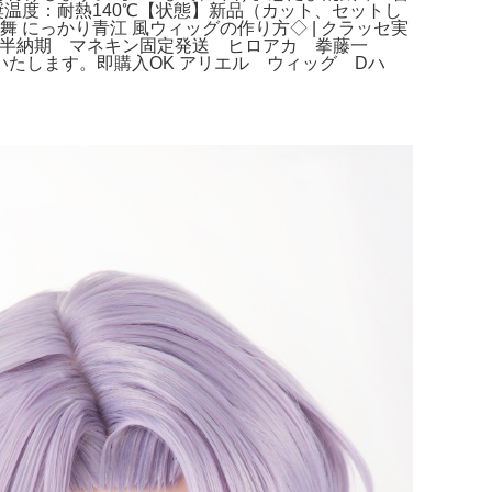
奨温度：耐熱140℃【状態】新品（カット、セットし
 にっかり青江 風ウィッグの作り方◇ | クラッセ実
前半納期 マネキン固定発送 ヒロアカ 拳藤一
たします。即購入OK アリエル ウィッグ Dハ