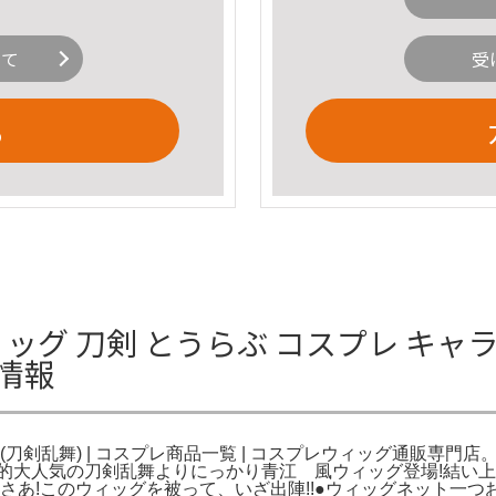
いて
受
る
ィッグ 刀剣 とうらぶ コスプレ キャ
情報
刀剣乱舞) | コスプレ商品一覧 | コスプレウィッグ通販専門店
的大人気の刀剣乱舞よりにっかり青江 風ウィッグ登場!結い上
さあ!このウィッグを被って、いざ出陣!!●ウィッグネット一つ