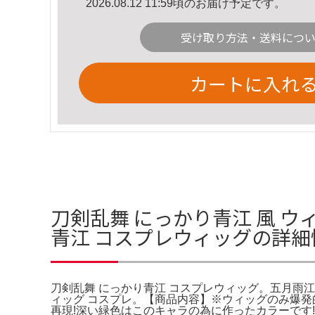
2026.08.12 11:59頃のお届け予定です。
受け取り方法・送料につ
カートに入れ
刀剣乱舞 にっかり青江 風 ウ
青江 コスプレウィッグの詳細
刀剣乱舞 にっかり青江 コスプレウィッグ。五月雨江(
ィッグ コスプレ。【商品内容】※ウィッグのみ爆発
再現!深い緑色はこのキャラの為に作ったカラーです!