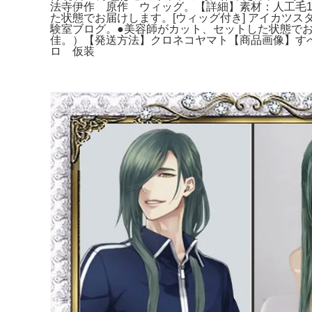
法寺伊作 原作 ウィッグ。【詳細】素材：人工毛10
た状態でお届けします。[ウィッグ付き] アイカツスタ
験室ブログ。●美容師がカット、セットした状態でお
佳。）【発送方法】クロネコヤマト【商品画像】すべ
ロ 仮装