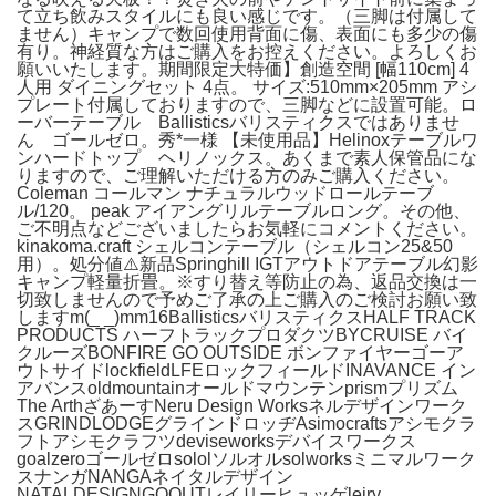
て立ち飲みスタイルにも良い感じです。（三脚は付属して
ません）キャンプで数回使用背面に傷、表面にも多少の傷
有り。神経質な方はご購入をお控えください。よろしくお
願いいたします。期間限定大特価】創造空間 [幅110cm] 4
人用 ダイニングセット 4点。 サイズ:510mm×205mm アシ
プレート付属しておりますので、三脚などに設置可能。ロ
ーバーテーブル Ballisticsバリスティクスではありませ
ん ゴールゼロ。秀*一様 【未使用品】Helinoxテーブルワ
ンハードトップ ヘリノックス。あくまで素人保管品にな
りますので、ご理解いただける方のみご購入ください。
Coleman コールマン ナチュラルウッドロールテーブ
ル/120。 peak アイアングリルテーブルロング。その他、
ご不明点などございましたらお気軽にコメントください。
kinakoma.craft シェルコンテーブル（シェルコン25&50
用）。処分値⚠️新品Springhill IGTアウトドアテーブル幻影
キャンプ軽量折畳。※すり替え等防止の為、返品交換は一
切致しませんので予めご了承の上ご購入のご検討お願い致
しますm(_ _)mm16BallisticsバリスティクスHALF TRACK
PRODUCTS ハーフトラックプロダクツBYCRUISE バイ
クルーズBONFIRE GO OUTSIDE ボンファイヤーゴーア
ウトサイドlockfieldLFEロックフィールドINAVANCE イン
アバンスoldmountainオールドマウンテンprismプリズム
The ArthざあーすNeru Design Worksネルデザインワーク
スGRINDLODGEグラインドロッヂAsimocraftsアシモクラ
フトアシモクラフツdeviseworksデバイスワークス
goalzeroゴールゼロsololソルオルsolworksミニマルワーク
スナンガNANGAネイタルデザイン
NATALDESIGNGOOUTレイリーヒュッゲleiry