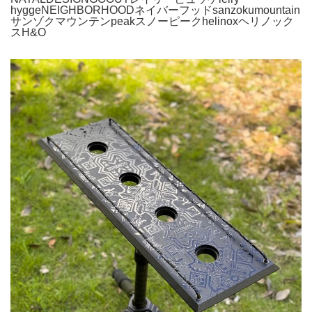
hyggeNEIGHBORHOODネイバーフッドsanzokumountain
サンゾクマウンテンpeakスノーピークhelinoxヘリノック
スH&O