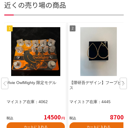
近くの売り場の商品
Vivie OwlMighty 限定モデル
【隈研吾デザイン】フープピア
ス
マイストア在庫：
4062
マイストア在庫：
4445
14500
8700
税込
円
税込
円
カートに入れる
カートに入れる