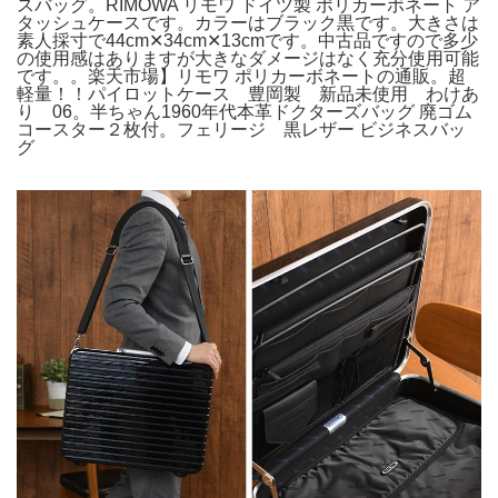
スバッグ。RIMOWA リモワ ドイツ製 ポリカーボネート ア
タッシュケースです。カラーはブラック黒です。大きさは
素人採寸で44cm✕34cm✕13cmです。中古品ですので多少
の使用感はありますが大きなダメージはなく充分使用可能
です。。楽天市場】リモワ ポリカーボネートの通販。超
軽量！！パイロットケース 豊岡製 新品未使用 わけあ
り 06。半ちゃん1960年代本革ドクターズバッグ 廃ゴム
コースター２枚付。フェリージ 黒レザー ビジネスバッ
グ