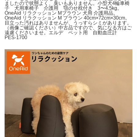
ましたので状態よく、臭いもありません。小型犬4輪車椅
子 犬用車椅子 介護用 顎のせ枕付き 3〜4.5kg。
OneAid リラクッション Mブラウン 犬用 介護用品。
OneAid リラクッション M ブラウン 40cm×72cm×30cm。
目立った汚れはありませんが、うっすらシミがあります。
（画像ご確認ください）中古品ですので、気になる方はご
遠慮くださいませ。エルデ ペット用 自動血圧計
PES-1700