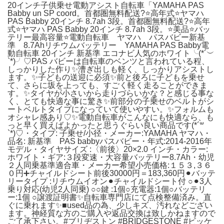
20インチ子供乗せ電動アシスト自転車「YAMAHA PAS
Babby un SP coord。首都圏無料配送?⭐️高年式⭐ヤマハ
PAS Babby 20インチ 8.7ah 3段。首都圏無料配送?⭐️高年
式⭐ヤマハ PAS Babby 20インチ 8.7ah 3段。⭐️美品⭐️バッ
テリー最高容量⭐️電動自転車 ヤマハ パスバビー新基
準 8.7Ahリチウムバッテリー YAMAHA PAS Babby電
動自転車 20インチ 新基準 エコナビ人気のホワイト╰(*´︶
`*)╯♡PAS バビーは自転車のベンツと言われている程、
しっかりした作り✨漕ぎ出しも軽く、しっかりアシストし
ます。✨子どもの送迎に必須✨前と後ろに子どもを乗せ
て、さらに坂を上っても、すごく軽く走ることができま
す。✨タイヤが小さいから走りづらいかな？と感じる事な
く、とても快適な事に驚き✨前部分の子乗せのベルトがシ
ートベルトタイプになっていて使いやすい。✨フォルムも
オシャレ感あり♡✨電動自転車がこんなにも快適なら、も
っと早く買えばよかったと思うぐらい良い商品です(*´꒳
`*)♡・タイプ: 子乗せ/小径・メーカー:YAMAHA ヤマハ・
品名: 新基準 PAS babbyパスバビー・年式:2014-2016年
モデル・タイヤサイズ :〈前後〉20×2.0 インチ・カラー:
ホワイト・ギア:３段変速・大容量バッテリー8.7Ah・幼児
２人同乗基準適合車・メーカー希望小売価格:１５３,３６
０円➕チャイルドシート前後30000円＝183,360円⚫︎バッテ
リータイプ :リチウムイオン⚫︎チャイルドシート付 ○⚫︎3人
乗り対応(幼児2人同乗) ○○鍵 :1個○充電器:1個○バッテリ
ー:1個 ○譲渡証明書✨自転車専門店にて点検整備済み。直
ぐに乗れます✨■used品の為、少しキズ、汚れなどござい
ます。神経質な方のご購入や返品交換は致しかねますので
ご了承下さい。#ブリヂストン #BRIDGESTONE #ビッケ