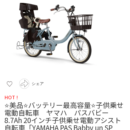
シェア
HOT !
⭐️美品⭐️バッテリー最高容量⭐️子供乗せ
電動自転車 ヤマハ パスバビー
8.7Ah 20インチ子供乗せ電動アシスト
自転車「YAMAHA PAS Babby un SP