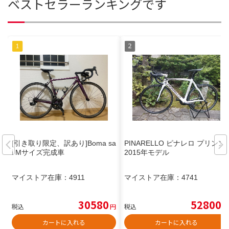
ベストセラーランキングです
[引き取り限定、訳あり]Boma sa
PINARELLO ピナレロ プリンス
i Mサイズ完成車
2015年モデル
マイストア在庫：
4911
マイストア在庫：
4741
30580
52800
税込
円
税込
円
カートに入れる
カートに入れる