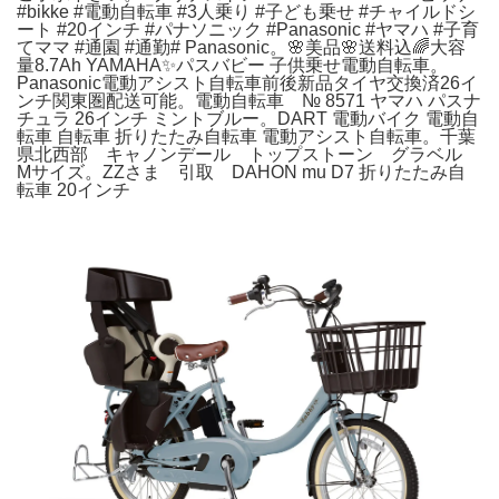
#bikke #電動自転車 #3人乗り #子ども乗せ #チャイルドシ
ート #20インチ #パナソニック #Panasonic #ヤマハ #子育
てママ #通園 #通勤# Panasonic。🌸美品🌸送料込🌈大容
量8.7Ah YAMAHA✨パスバビー 子供乗せ電動自転車。
Panasonic電動アシスト自転車前後新品タイヤ交換済26イ
ンチ関東圏配送可能。電動自転車 № 8571 ヤマハ パスナ
チュラ 26インチ ミントブルー。DART 電動バイク 電動自
転車 自転車 折りたたみ自転車 電動アシスト自転車。千葉
県北西部 キャノンデール トップストーン グラベル
Mサイズ。ZZさま 引取 DAHON mu D7 折りたたみ自
転車 20インチ