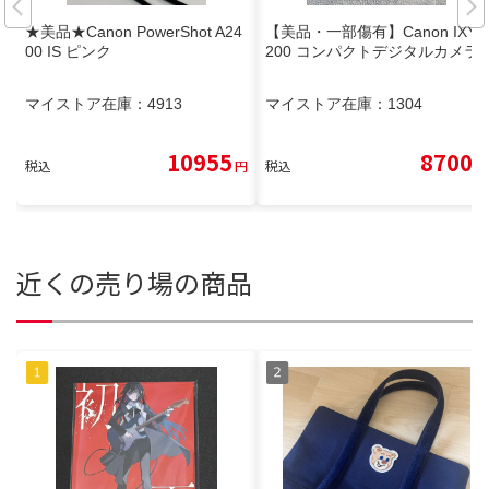
★美品★Canon PowerShot A24
【美品・一部傷有】Canon IXY
00 IS ピンク
200 コンパクトデジタルカメラ
マイストア在庫：
4913
マイストア在庫：
1304
10955
8700
税込
円
税込
円
近くの売り場の商品