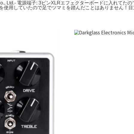
nal Co., Ltd.- 電源端子: 3ピンXLRエフェクターボード
イブではスイッチャーを使用していたので足でツマミを踏んだことはあり