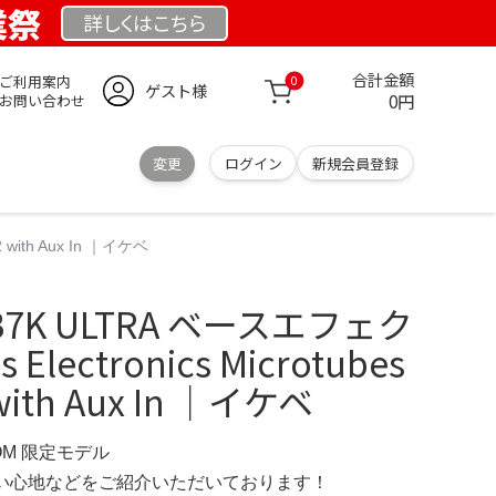
業祭
詳しくは
こちら
合計金額
ご利用案内
0
ゲスト様
0円
お問い合わせ
変更
ログイン
新規会員登録
2 with Aux In ｜イケベ
 B7K ULTRA ベースエフェク
 Electronics Microtubes
 with Aux In ｜イケベ
COM 限定モデル
の使い心地などをご紹介いただいております！