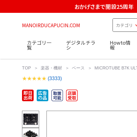
おかげさまで開設25周年
MANOIRDUCAPUCIN.COM
カテゴリ一
デジタルチラ
Howto情
覧
シ
報
TOP
楽器・機材
ベース
MICROTUBE B7K ULT
(3333)