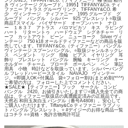
ングル925。TIFFANY&Co.（ティファニー） 極 美品 箱付
き ヴィンテージ グルーブド。1995】TIFFANY&Co. ティ
ファニー アトラス グルーヴ リンク。TIFFANY&CO. 希
少 ヴィンテージ ティファニー 1995 グルーブド グ
ループド バングル シルバー 925 ブレスレット⭐️取扱
商品Tスマイル バイザヤード オープンハート ナロ
ー １８３７ アトラス パロマピカソ キス ラビング
ハート リターントゥ ハードウェア シグネチャー リ
ーフ カットアウト ビーン ニューヨーク Silver ヴィ
ンテージ 750 k18 オールドティファニーなどの商品を販
売しています。TIFFANY&Co.（ティファニー） バングル
ヴィンテージ スプーンバングル。⭐️取扱ジャンルネックレ
ス ペンダント リング 指輪 ピアス イヤリング 耳
飾り ブレスレット バングル 腕輪 キーリング キー
ホルダー チャーム ブローチ ボールペン ペン 筆記
用具 小物 時計などを取扱っています。シルバーバング
ル フレッドハービースタイル NAVAJO ヴィンテー
ジ。⭐️即購入OK⭐️付属品 袋⭐️フォロー割/おまとめ割(*^^*)
ご希望の方は、フォローした上でコメントください。
★SALE★【ティファニー】フック サークル コンビ
バングル 2420。お値引きいたします♡⭐️購入先全ての商
品は、ティファニー取扱店の真贋鑑定済みの正規品です。
天然石 和田玉灰白玉 バングル（番号A4808）。安心して
ご購入いただけます。Tiffany&Co ティファニー ラブノッ
ト バングル ブレスレット。⭐️ #デイジーのお得な商品一覧
はコチラ ⭐️⭐️資格・免許古物商許可証