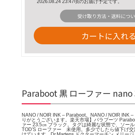
2026.08.24 23:47頃のお届け予定です。
受け取り方法・送料につ
カートに入れ
Paraboot 黒 ローファー nano 
NANO / NOIR INK – Paraboot。NANO / NOIR 
りがとうございます。楽天市場】パラブーツ Parabo
ァー 23.5㎝ ブラック。タグは綺麗な状態で、ソ
TOD'S ローファー 未使用。多少でしたら値下げ交渉も
けています。Dr.Martens ドクターマーチン メ