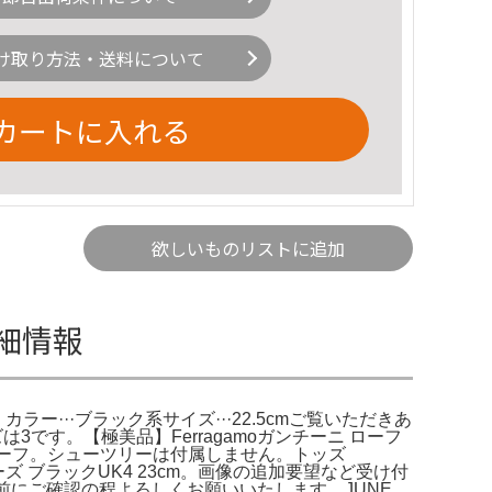
け取り方法・送料について
カートに入れる
欲しいものリストに追加
の詳細情報
 Paraboot。カラー···ブラック系サイズ···22.5cmご覧いただきあ
は3です。【極美品】Ferragamoガンチーニ ローフ
36ハーフ。シューツリーは付属しません。トッズ
ーズ ブラックUK4 23cm。画像の追加要望など受け付
購入前にご確認の程よろしくお願いいたします。JUNE