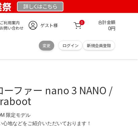
業祭
詳しくは
こちら
合計金額
ご利用案内
0
ゲスト様
0円
お問い合わせ
変更
ログイン
新規会員登録
 ローファー nano 3 NANO /
araboot
COM 限定モデル
の使い心地などをご紹介いただいております！