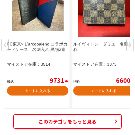
FC東京× L'arcobaleno コラボカ
ルイヴィトン ダミエ 名刺入
ードケース 名刺入れ 黒/赤/青
れ
マイストア在庫：
3514
マイストア在庫：
3373
9731
6600
税込
円
税込
円
カートに入れる
カートに入れる
このカテゴリをもっと見る