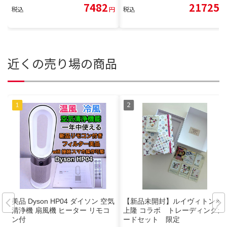
7482
21725
税込
円
税込
円
近くの売り場の商品
美品 Dyson HP04 ダイソン 空気
【新品未開封】ルイヴィトン×村
清浄機 扇風機 ヒーター リモコ
上隆 コラボ トレーディングカ
ン付
ードセット 限定