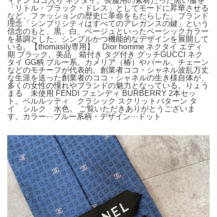
ィトン ロゴ入り ネクタイ。喪服用の素材だった黒い服を
「リトル・ブラック・ドレス」としてモードに昇華させる
など、ファッションの歴史に革命をもたらした。ブランド
理念「シンプリシティはすべてのアレガンスの鍵」という
信念のもと、黒、白、ベージュといったベーシックカラー
を基調とした、シンプルかつ機能的なデザインを展開して
いる。【thomasily専用】 Dior homme ネクタイ エディ
期 ブラック。美品 箱付き タグ付き グッチGUCCI ネク
タイ GG柄 ブルー系。カメリア（椿）やパール、チェーン
などのモチーフが代表的。創業者ココ・シャネル波乱万丈
な生涯を送った創業者のココ・シャネルの生き様自体が、
多くの女性の憧れやブランドの魅力となっている。りょう
まる 未使用 FENDI フェンディ BURBERRY 2本セッ
ト。ベルルッティ クラシック スクリットパターン タ
イ シルク 水色。 ご覧いただきありがとうございま
す。カラー···ブルー系柄・デザイン···ドット