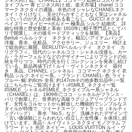
ジネス向け 総。CHANEL】ココマーク総柄ロゴ入りネク
タイ ブルー 青 ビジネス向け 総。楽天市場】chanel ココ
マーク ネクタイの通販。水色のオシャレなCHANELネク
タイ！さりげなく、見せびらかすこともなく実はシャネル
っていうのが大人の余裕ある着こなし。GUCCI ネクタイ
ペイズリー ネイビー×ボルドー 極美品 シルク 結婚式。 詳
細な特徴と歴史創業と革命: 1910年に帽子専門店としてパ
リで開業し、その後モードブティックを展開。【美品】
Berluti ベルルッティ ネクタイ。幅広いアイテムバッグ、
洋服、香水、化粧品、アクセサリー、ジュエリー、時計ま
で総合的に展開。BERLUTI/ベルルッティ ネクタイ カ
リグラフィ。現代のシャネルココ・シャネル没後も、カー
ル・ラガーフェルドなどのデザイナーによりブランドの伝
統を守りつつ、時代の先を行くコレクションを発表し続け
ている。新品再値下げ！ルイ・ヴィトンネクタイ 箱付
き 美品。CHANEL（シャネル） ココマーク ネクタイ 衣
料品 シルク ネイビー系。- ブランド: CHANEL- 色: ライト
ブルー- 幅: 約8cm- 全長: 約147cmその他多数出品中↓一覧
はこちらからご覧頂けます！↓#SMILE_ネクタイ一覧
#SMILE_シャネル#SMILE_ネクタイブルー系シャネル
（CHANEL）は、1909年にココ・シャネルがフランス・
パリで創業した、世界的な高級ラグジュアリーブランドで
す。女性をコルセットから解放した機能的でシンプルなス
タイルが特徴で、ツイードスーツ、マトラッセ（キルティ
ングバッグ）、香水「No.5」など、洗練されたデザインで
「古い価値観にとらわれない自立した女性像」を体現し続
けています。美品✨ ルイヴィトン ネクタイ モノグラム フ
ラワー ドット 光沢 ネイビー。LOUIS VUITTON ルイ・ヴ