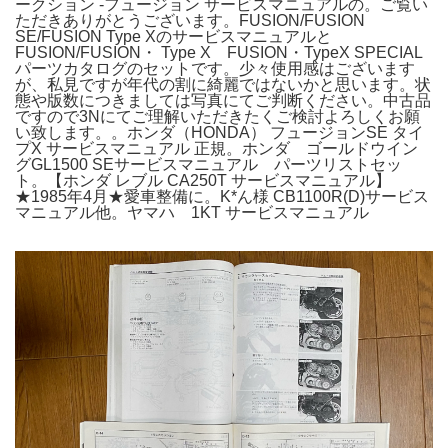
ークション -フュージョン サービスマニュアルの。ご覧い
ただきありがとうございます。FUSION/FUSION
SE/FUSION Type Xのサービスマニュアルと
FUSION/FUSION・ Type X FUSION・TypeX SPECIAL
パーツカタログのセットです。少々使用感はございます
が、私見ですが年代の割に綺麗ではないかと思います。状
態や版数につきましては写真にてご判断ください。中古品
ですので3Nにてご理解いただきたくご検討よろしくお願
い致します。。ホンダ（HONDA） フュージョンSE タイ
プX サービスマニュアル 正規。ホンダ ゴールドウイン
グGL1500 SEサービスマニュアル パーツリストセッ
ト。【ホンダ レブル CA250T サービスマニュアル】
★1985年4月★愛車整備に。K*ん様 CB1100R(D)サービス
マニュアル他。ヤマハ 1KT サービスマニュアル