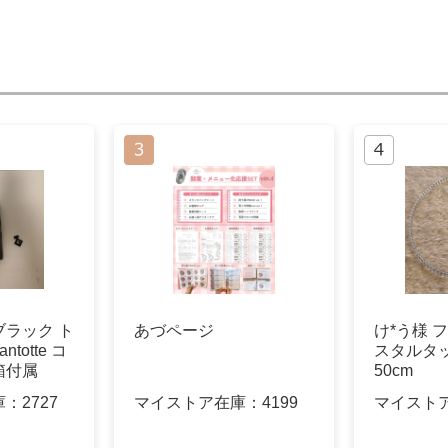
ラック ト
あづページ
け*う様 
totte コ
スタルタ
箱付属
50cm
庫：
2727
マイストア在庫：
4199
マイスト