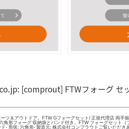
いて
受
る
o.jp: [comprout] FTWフォー
ット : スポーツ＆アウトドア。FTW Gフォーグセット/ 正規代理店 両手振り運
ors。金属製の六角形フォーグ 収納袋とバンド付き。FTW フォーグ
、バンド- 形状: 六角形- 製造元: 株式会社コンプラウトご覧