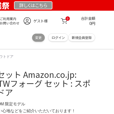
業祭
詳しくは
こちら
合計金額
ご利用案内
0
ゲスト様
0円
お問い合わせ
変更
ログイン
新規会員登録
＆アウトドア
ト Amazon.co.jp:
] FTWフォーグ セット : スポ
ドア
COM 限定モデル
の使い心地などをご紹介いただいております！