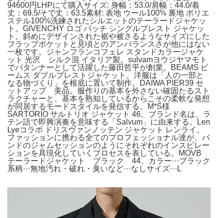
94600円LHPにて購入サイズ: 身幅：53.0/肩幅：44.0/着
丈：69.5/そで丈：63.5素材: 表地 ウール100% 裏地 ポリエ
ステル100%洗練されたシルエットのテーラードジャケッ
ト。GIVENCHY ロゴ パッチ シングルブレスト ジャケッ
ト。斜めにデザインされた裾や被さるようなサイズにした
フラップポケットと見頃とのアンバランスさが他にはない
一枚です。ジャンフランコフェレ スタンドカラージャケ
ット 光沢 シルク混 イタリア製。sulvamヨウジヤマモト
でパタンナーとして活躍した藤田哲平が創業。BEAMS ビ
ームス ダブルブレストジャケット。洋服は「人の一部と
なる物づくり」を根底に置いて制作。DAIWA PIER39 セ
ットアップ 美品。服作りの基本を外さない確固たるスト
ラクチャーと、基本を熟知しているからこその柔軟な発想
が同居するモードスタイルを発信する。M*S様
SARTORIO サルトリオ ジャケット 46。ブランド名は、ラ
テン語で即興演奏を意味する「Salvum」に由来する。Len
Lyeコラボ ドリスヴァンノッテン ジャケット レンライ。
ファッションに携わる全てのプロフェッショナル達が、バ
ンドのジャムセッションのようにそれぞれのインスピレー
ションを具現化していくプロセスを表している。MOVB
テーラードジャケット ブラック 44。カラー···ブラック
系柄···無地汚れ・破れ・臭いなど···なしサイズ···L