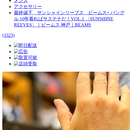
メンズ
アクセサリー
最終値下 サンシャインリーブス ビームス+ バング
ル 10年着ればサステナだ！VOL.1 〈SUNSHINE
REEVES〉｜ビームス 神戸｜BEAMS
(3323)