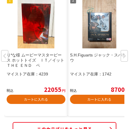
り*な様 ムービーマスターピー
S.H.Figuarts ジャック・スパロ
ス ホットトイズ ＩＴ／イット
ウ
ＴＨＥ ＥＮＤ ペ
マイストア在庫：
4239
マイストア在庫：
1742
22055
8700
税込
円
税込
円
カートに入れる
カートに入れる
このカテゴリをもっと見る