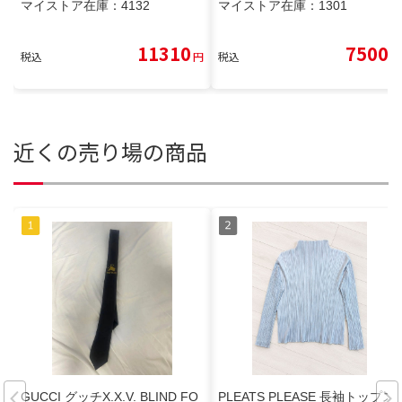
マイストア在庫：
4132
マイストア在庫：
1301
11310
7500
税込
円
税込
円
近くの売り場の商品
GUCCI グッチX.X.V. BLIND FO
PLEATS PLEASE 長袖トップス