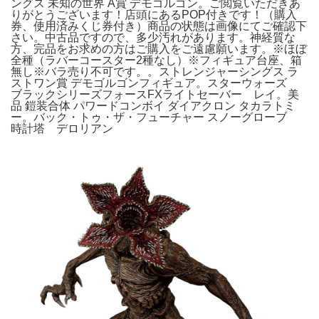
ングス 未知の世界 A賞 デモゴルゴン。ご閲覧いただきあ
りがとうございます！店頭にあるPOP付きです！（購入
券、使用済みくじ券付き）商品の状態は画像にてご確認下
さい。中古品ですので、多少汚れがあります。神経質な
方、完品をお求めの方はご購入をご遠慮願います。※ほぼ
全種（ラバーコースター2種なし）※フィギュア台座、箱
無し※バラ売り不可です。。ストレンジャーシングス ラ
ストワン賞 デモゴルゴンフィギュア。スターウォーズ
ブラックシリーズフォースFXライトセーバー レイ。美
品 鎧装合体 パワードコンボイ ダイアクロン タカラトミ
ー。バック・トゥ・ザ・フューチャー スノーグローブ
時計塔 デロリアン