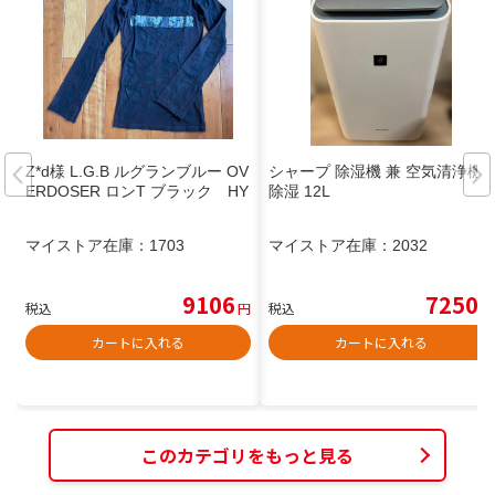
Z*d様 L.G.B ルグランブルー OV
シャープ 除湿機 兼 空気清浄機
ERDOSER ロンT ブラック HY
除湿 12L
マイストア在庫：
1703
マイストア在庫：
2032
9106
7250
税込
円
税込
円
カートに入れる
カートに入れる
このカテゴリをもっと見る