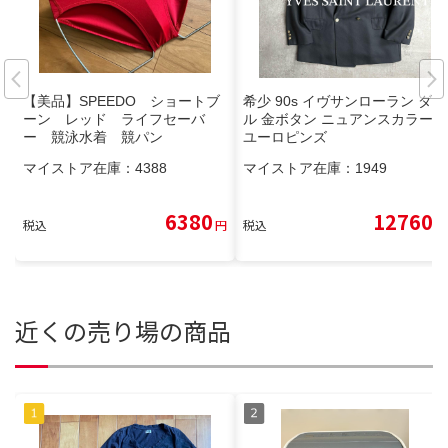
【美品】SPEEDO ショートブ
希少 90s イヴサンローラン ダブ
ーン レッド ライフセーバ
ル 金ボタン ニュアンスカラー
ー 競泳水着 競パン
ユーロピンズ
マイストア在庫：
4388
マイストア在庫：
1949
6380
12760
税込
円
税込
円
近くの売り場の商品