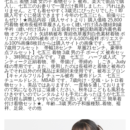
七五三 着物 3歳 女の子 着物セット 被布。楽天で新品で購
入し、七五三のお参りで一度だけ着用しました。汚れはあ
りません。とても着せやすく3歳児にぴったりでした！即
購入可すぐに発送できます！今年の七五三にも、前撮りに
もぜひ！★商品内容（購入サイトより）購入価格 25,800
円着物 被布長襦袢草履きんちゃく縫い付け済み腰紐刺繍
半衿（縫い付け済み） 白足袋着付け解説動画案内書色着
物 オフホワイト 矢絣柄被布 青紺色草履判白色素材着物 ポ
リエステル100%被布 ポリエステル100%襦袢 ポリエステ
ル100%画像8枚目からは購入サイトの画像です。七五三
7歳用フルセット 帯幅18センチ 草履21センチ。豪華8
点フルセット】七五三 着物 3歳 男の子 ボーイズ 被布セッ
ト。3時間ほどのみです。7歳 七五三 ハーフ成人式 ア
ンティーク正絹着物、帯、帯揚げ、帯締め しごき。Judy
様の専用です。また、使用したのは長襦袢と着物と被布の
みでそれ以外の付属品は未開封未使用です。被布エプロン
【キャメルフリル】チュール被布 被布ドレス 七五三
チュールドレス。MBAB です。7歳向け・交織・レトロ着
物セット。美品ではありますが、一度袖を通しております
ので気になる方はご遠慮ください。秋冬はこどもも風邪を
ひきやすいのでレンタルよりも手元にあったほうが七五三
の日程も調整しやすいのかなと思います。七五三 簡単着
付け着物セット★。年齢...3歳 男の子和服種類..着物、襦
袢、足袋、その他