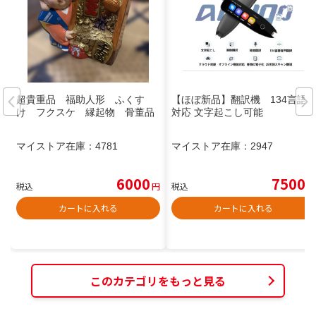
超貴重品 福助人形 ふくす
【ほぼ新品】翻訳機 134言語
け フクスケ 縁起物 骨董品
対応 文字起こし可能
マイストア在庫：
4781
マイストア在庫：
2947
6000
7500
税込
円
税込
円
カートに入れる
カートに入れる
このカテゴリをもっと見る