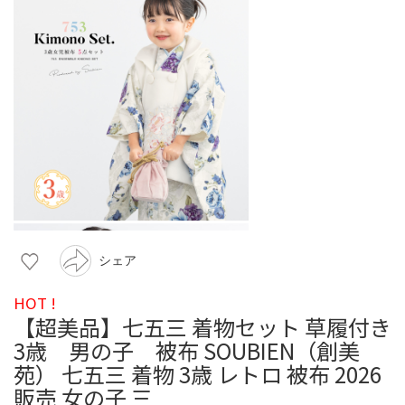
シェア
HOT !
【超美品】七五三 着物セット 草履付き
3歳 男の子 被布 SOUBIEN（創美
苑） 七五三 着物 3歳 レトロ 被布 2026
販売 女の子 三