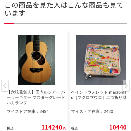
この商品を見た人はこんな商品も見て
います
【六弦蒐集人】国内ルシアー パ
ペイントウォレット macromaur
ーラーギター マスターグレード
o［マクロマウロ］二つ折り財布
ハカランダ
マイストア在庫：
3494
マイストア在庫：
2420
114240
10440
税込
円
税込
円