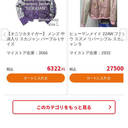
【オニツカタイガー】 メンズ 中
ヒューマンメイド 22AW フクロ
綿入り スカジャン パープル Lサ
ウ スズメ リバーシブル スカジ
イズ
ャン S
マイストア在庫：
3566
マイストア在庫：
2932
6322
27500
税込
円
税込
円
カートに入れる
カートに入れる
このカテゴリをもっと見る