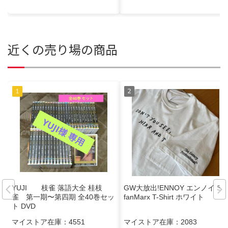
近くの売り場の商品
YUJI 枝雀 落語大全 桂枝
GW大放出!ENNOY エンノイ Ste
雀 第一期〜第四期 全40巻セッ
fanMarx T-Shirt ホワイト
ト DVD
マイストア在庫：
4551
マイストア在庫：
2083