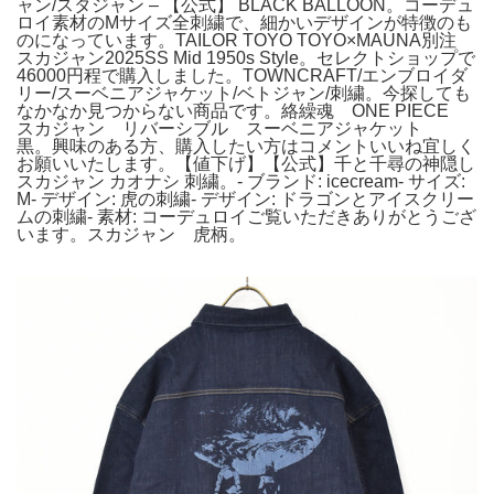
ャン/スタジャン – 【公式】 BLACK BALLOON。コーデュ
ロイ素材のMサイズ全刺繍で、細かいデザインが特徴のも
のになっています。TAILOR TOYO TOYO×MAUNA別注
スカジャン2025SS Mid 1950s Style。セレクトショップで
46000円程で購入しました。TOWNCRAFT/エンブロイダ
リー/スーベニアジャケット/ベトジャン/刺繍。今探しても
なかなか見つからない商品です。絡繰魂 ONE PIECE
スカジャン リバーシブル スーベニアジャケット
黒。興味のある方、購入したい方はコメントいいね宜しく
お願いいたします。【値下げ】【公式】千と千尋の神隠し
スカジャン カオナシ 刺繍。- ブランド: icecream- サイズ:
M- デザイン: 虎の刺繍- デザイン: ドラゴンとアイスクリー
ムの刺繍- 素材: コーデュロイご覧いただきありがとうござ
います。スカジャン 虎柄。