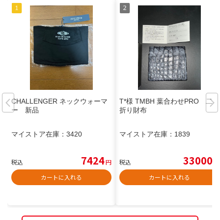
CHALLENGER ネックウォーマ
T*様 TMBH 葉合わせPRO 二つ
ー 新品
折り財布
マイストア在庫：
3420
マイストア在庫：
1839
7424
33000
税込
円
税込
円
カートに入れる
カートに入れる