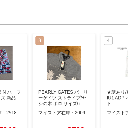
RIN ハーフ
PEARLY GATES パーリ
★訳あり/定
ズ 新品
ーゲイツ ストライプ/ヤ
IU1 ADP
シの木 ポロ サイズ6
ト
庫：
2518
マイストア在庫：
2009
マイスト