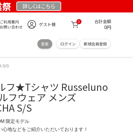
業祭
詳しくは
こちら
合計金額
ご利用案内
0
ゲスト様
0円
お問い合わせ
変更
ログイン
新規会員登録
S/S
★Tシャツ Russeluno
ルフウェア メンズ
HA S/S
COM 限定モデル
の使い心地などをご紹介いただいております！