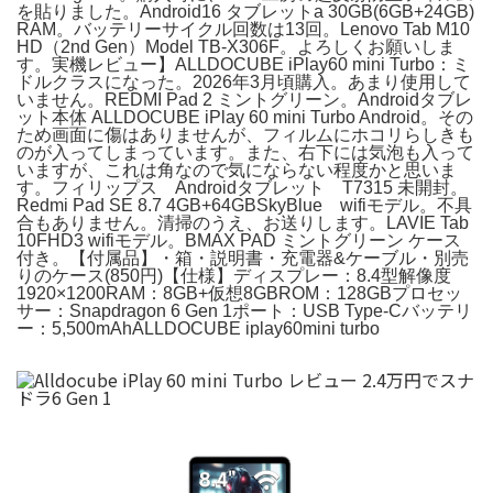
を貼りました。Android16 タブレットa 30GB(6GB+24GB)
RAM。バッテリーサイクル回数は13回。Lenovo Tab M10
HD（2nd Gen）Model TB-X306F。よろしくお願いしま
す。実機レビュー】ALLDOCUBE iPlay60 mini Turbo：ミ
ドルクラスになった。2026年3月頃購入。あまり使用して
いません。REDMI Pad 2 ミントグリーン。Androidタブレ
ット本体 ALLDOCUBE iPlay 60 mini Turbo Android。その
ため画面に傷はありませんが、フィルムにホコリらしきも
のが入ってしまっています。また、右下には気泡も入って
いますが、これは角なので気にならない程度かと思いま
す。フィリップス Androidタブレット T7315 未開封。
Redmi Pad SE 8.7 4GB+64GBSkyBlue wifiモデル。不具
合もありません。清掃のうえ、お送りします。LAVIE Tab
10FHD3 wifiモデル。BMAX PAD ミントグリーン ケース
付き。【付属品】・箱・説明書・充電器&ケーブル・別売
りのケース(850円)【仕様】ディスプレー：8.4型解像度
1920×1200RAM：8GB+仮想8GBROM：128GBプロセッ
サー：Snapdragon 6 Gen 1ポート：USB Type-Cバッテリ
ー：5,500mAhALLDOCUBE iplay60mini turbo