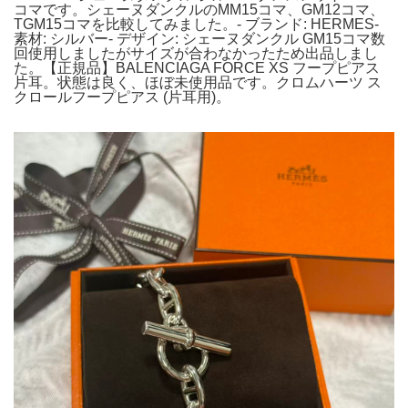
コマです。シェーヌダンクルのMM15コマ、GM12コマ、
TGM15コマを比較してみました。- ブランド: HERMES-
素材: シルバー- デザイン: シェーヌダンクル GM15コマ数
回使用しましたがサイズが合わなかったため出品しまし
た。【正規品】BALENCIAGA FORCE XS フープピアス
片耳。状態は良く、ほぼ未使用品です。クロムハーツ ス
クロールフープピアス (片耳用)。