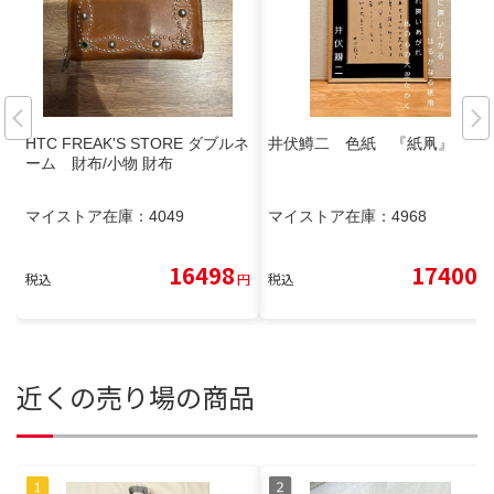
HTC FREAK'S STORE ダブルネ
井伏鱒二 色紙 『紙凧』
ーム 財布/小物 財布
マイストア在庫：
4049
マイストア在庫：
4968
16498
17400
税込
円
税込
円
近くの売り場の商品