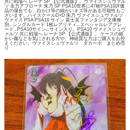
共に戦場へ レーナ SP 【公式通販】。ヴァイスシュヴァル
ツ 全力アプローチ 朱乃 SP PSA10世界に47枚PSA10評価
品の場合でも、白かけ等の細かいキズ等がある可能性もご
ざいます。ハイスクールD×D 朱乃 ヴァイスシュヴァルツ
ヴァイス PSA PSA10 サイン 富士見ファンタジア文庫種
別...シングルカード 1枚レアリティ...スペシャルレアグレ
ード...PSA10サイン...サイン入り。PSA10 ヴァイスシュヴ
ァルツ 共に戦場へ レーナ SP 【公式通販】。 ケースの細
かい傷などを気にされる方や、神経質な方はご購入をお控
えください。ヴァイスシュヴァルツ ダカーポ まとめ売
り