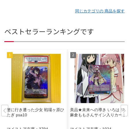
同じカテゴリの 商品を探す
ベストセラーランキングです
蟹に行き遭った少女 戦場ヶ原ひ
美品★未来への導き いろは SP
たぎ psa10
麻倉ももさんサイン入りカード
マイストア在庫：
3794
マイストア在庫：
1024