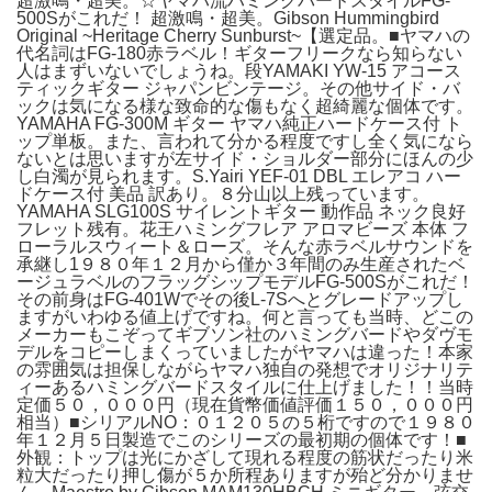
超激鳴・超美。☆ヤマハ流ハミングバードスタイルFG-
500Sがこれだ！ 超激鳴・超美。Gibson Hummingbird
Original ~Heritage Cherry Sunburst~【選定品。■ヤマハの
代名詞はFG-180赤ラベル！ギターフリークなら知らない
人はまずいないでしょうね。段YAMAKI YW-15 アコース
ティックギター ジャパンビンテージ。その他サイド・バ
ックは気になる様な致命的な傷もなく超綺麗な個体です。
YAMAHA FG-300M ギター ヤマハ純正ハードケース付 ト
ップ単板。また、言われて分かる程度ですし全く気になら
ないとは思いますが左サイド・ショルダー部分にほんの少
し白濁が見られます。S.Yairi YEF-01 DBL エレアコ ハー
ドケース付 美品 訳あり。８分山以上残っています。
YAMAHA SLG100S サイレントギター 動作品 ネック良好
フレット残有。花王ハミングフレア アロマビーズ 本体 フ
ローラルスウィート＆ローズ。そんな赤ラベルサウンドを
承継し1９８０年１２月から僅か３年間のみ生産されたベ
ージュラベルのフラッグシップモデルFG-500Sがこれだ！
その前身はFG-401Wでその後L-7Sへとグレードアップし
ますがいわゆる値上げですね。何と言っても当時、どこの
メーカーもこぞってギブソン社のハミングバードやダヴモ
デルをコピーしまくっていましたがヤマハは違った！本家
の雰囲気は担保しながらヤマハ独自の発想でオリジナリテ
ィーあるハミングバードスタイルに仕上げました！！当時
定価５０，０００円（現在貨幣価値評価１５０，０００円
相当）■シリアルNO：０１２０５の５桁ですので１９８０
年１２月５日製造でこのシリーズの最初期の個体です！■
外観：トップは光にかざして現れる程度の筋状だったり米
粒大だったり押し傷が５か所程ありますが殆ど分かりませ