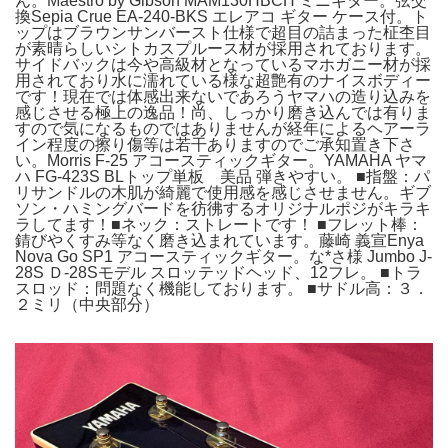
ん。Maestro by Gibson MAM130HBCH ミニギター。弦交
換Sepia Crue EA-240-BKS エレアコ ギター ケース付。ト
ップはブラウンサンバースト仕様で超目の詰まった柾杢目
が素晴らしいシトカスプルース材が採用されております。
サイドバックは今や高級材となっているマホガニー材が採
用されており水に濡れている様な超艶有のナイスボディー
です！現在では体感出来ないであろうヤマハの造り込みを
感じさせる極上の逸品！尚、しっかり磨き込んでは有りま
すので気になるものではありませんが経年によるヘアーラ
イン程度の擦り傷等は若干ありますのでご承知置き下さ
い。Morris F-25 アコースティックギター。YAMAHA ヤマ
ハ FG-423S BLトップ単板 美品 弾きやすい。 ■指盤：パ
リサンドルの木肌が綺麗で使用感を感じさせません。ギブ
ソン・ハミングバードを彷彿するオリジナルポジがキラキ
ラしてます！■ネック：ストレートです！ ■フレット棒：
錆びやくすみ等なく磨き込まれています。藤崎 義宣Enya
Nova Go SP1 アコースティックギター。な*さ様 Jumbo J-
28S Ｄ-28Sモデル スロッテッドヘッド、12フレ。 ■トラ
スロッド：問題なく機能しております。 ■サドル高：３．
２ミリ（中央部分）