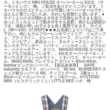
ス。ミキハウス MIKI HOUSE オーバーオール 6分丈 （サ
ーモンピンク） -靴。ご覧頂きありがとうございます。ミ
キハウスのロゴとチェックが可愛いオーバーオールです。
ほとんど着ていないため、きれいな状態だと思います。●
サイトよりひざが隠れる６分丈で活発なお子さまも安心。
ゆったりシルエットで動きやすさも抜群。肩ひもは調節が
でき、成長が早いお子さまも長く着用できます。サイズ
L（90〜100）27,500円★★★お洗濯によりシワはご了承
下さい。他にもラルフローレンやファミリア、イルグッフ
ォ、プティマイン、クレードスコープ、ズッパディズッ
カ、メゾピアノ、新品セット、タルティーヌエショコラ、
センスオブワンダー、リバティ、ハッカキッズ、ダブルビ
ー、ベイビーチアー、オジコ、MANGO HOUSE かりゆし
ウェアなど出品しています。。6分丈オーバーオール – ミ
キハウスオフィシャルサイト。ミキハウス オーバーオー
ル。MARLMARL プレイウェア ホワイト 80cm-90cm。
familiar ピンクロンパース。【新品未使用】 BAPE
babymilo カモフラ ロンパース 80 red。BURBERRY チ
ェック柄ロンパース 6M。チップとデール 2着セット
80cm ベビーロンパース チップ&デール。HYSTERIC
MINI （ヒステリックミニ）LITTLE BEE ハチ 蜂