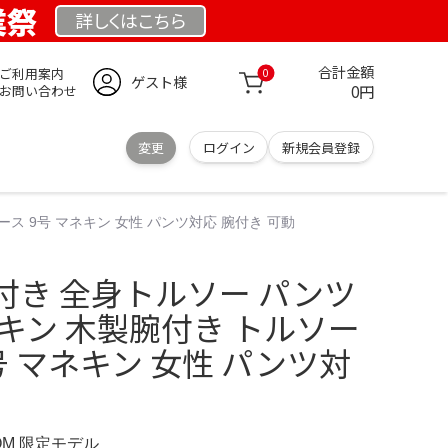
業祭
詳しくは
こちら
合計金額
ご利用案内
0
ゲスト様
0円
お問い合わせ
変更
ログイン
新規会員登録
ス 9号 マネキン 女性 パンツ対応 腕付き 可動
付き 全身トルソー パンツ
キン 木製腕付き トルソー
号 マネキン 女性 パンツ対
動
COM 限定モデル