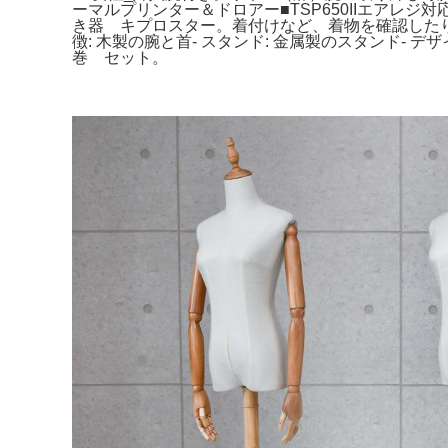
ーマルプリンター＆ドロアー■TSP650IIエアレジ対
き器 キプロスター。着付けなど、着物を確認したりにも使え
徴: 木製の腕と首- スタンド: 金属製のスタンド- 
巻 セット。