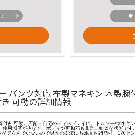
いて
受
る
 パンツ対応 布製マネキン 木製腕付
付き 可動の詳細情報
 腕付き 可動。店舗・自宅のディスプレイに。トルソー/マネキン 可
。使用頻度が少なく、ボディや可動部も非常に綺麗な状態です。
胸が膨らんでいないので男性の衣装にもok高さ調節可 170