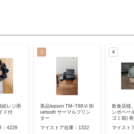
B接続レジ用
美品!epson TM−T88Ⅵ Bl
飲食店様、
イド付
uetooth サーマルプリン
ンボペール☆
ター
ゴミ箱) 
庫：
4229
マイストア在庫：
1322
マイスト