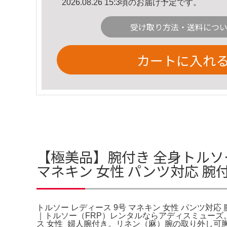
2026.08.26 15:3頃のお届け予定です。
受け取り方法・送料につ
カートに入れ
【極美品】腕付き 全身トルソー
マネキン 女性 パンツ対応 腕
トルソー レディース 9号 マネキン 女性 パンツ対応
｜トルソー（FRP）レンタルならアディスミューズ
ス 女性_婦人腕付き。リネン（麻）腕の取り外し可