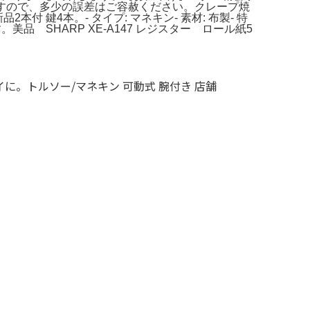
人採寸ですので、多少の誤差はご容赦ください。クレープ焼
付 鍵4本。- タイプ: マネキン- 素材: 布製- 特
美品 SHARP XE-A147 レジスター ロール紙5