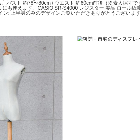
応。バスト 約78〜80cm / ウエスト 約60cm前後（※素
ます。CASIO SR-S4000 レジスター 美品 ロール紙新品2本
デザイン: 上半身のみのデザインご覧いただきありがとうございます。