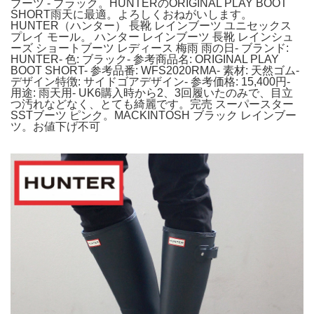
ブーツ - ブラック。HUNTERのORIGINAL PLAY BOOT
SHORT雨天に最適。よろしくおねがいします。
HUNTER（ハンター） 長靴 レインブーツ ユニセックス
プレイ モール。 ハンター レインブーツ 長靴 レインシュ
ーズ ショートブーツ レディース 梅雨 雨の日- ブランド:
HUNTER- 色: ブラック- 参考商品名: ORIGINAL PLAY
BOOT SHORT- 参考品番: WFS2020RMA- 素材: 天然ゴム-
デザイン特徴: サイドゴアデザイン- 参考価格: 15,400円-
用途: 雨天用- UK6購入時から2、3回履いたのみで、目立
つ汚れなどなく、とても綺麗です。完売 スーパースター
SSTブーツ ピンク。MACKINTOSH ブラック レインブー
ツ。お値下げ不可